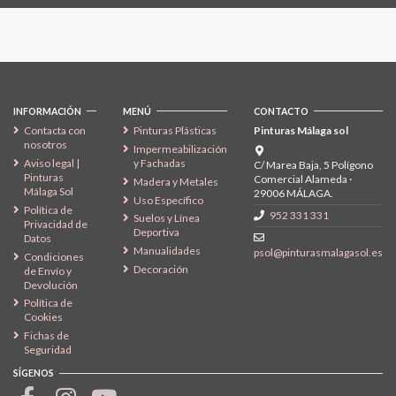
Síguenos
INFORMACIÓN
MENÚ
CONTACTO
Contacta con
Pinturas Plásticas
Pinturas Málaga sol
nosotros
Impermeabilización
Aviso legal |
y Fachadas
C/ Marea Baja, 5 Polígono
Pinturas
Comercial Alameda ·
Madera y Metales
Málaga Sol
29006 MÁLAGA.
Uso Específico
Política de
952 331 331
Suelos y Línea
Privacidad de
Deportiva
Datos
Manualidades
psol@pinturasmalagasol.es
Condiciones
Decoración
de Envío y
Devolución
Política de
Cookies
Fichas de
Seguridad
SÍGENOS