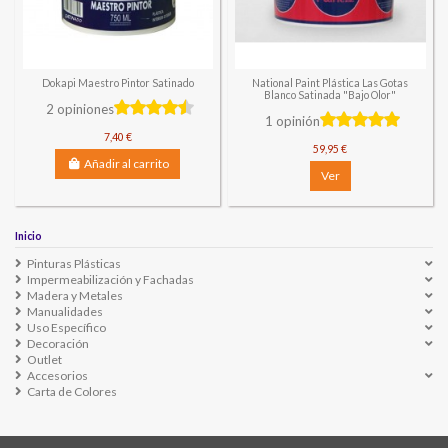
Dokapi Maestro Pintor Satinado
National Paint Plástica Las Gotas
Blanco Satinada "Bajo Olor"
2 opiniones
1 opinión
7,40 €
59,95 €
Añadir al carrito
Ver
Inicio
Pinturas Plásticas
Impermeabilización y Fachadas
Madera y Metales
Manualidades
Uso Específico
Decoración
Outlet
Accesorios
Carta de Colores