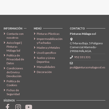
Síguenos
INFORMACIÓN
MENÚ
CONTACTO
Contacta con
Pinturas Plásticas
Pinturas Málaga sol
nosotros
Impermeabilización
Aviso legal |
y Fachadas
C/ Marea Baja, 5 Polígono
Pinturas
Comercial Alameda ·
Madera y Metales
Málaga Sol
29006 MÁLAGA.
Uso Específico
Política de
952 331 331
Suelos y Línea
Privacidad de
Deportiva
Datos
Manualidades
psol@pinturasmalagasol.es
Condiciones
Decoración
de Envío y
Devolución
Política de
Cookies
Fichas de
Seguridad
SÍGENOS