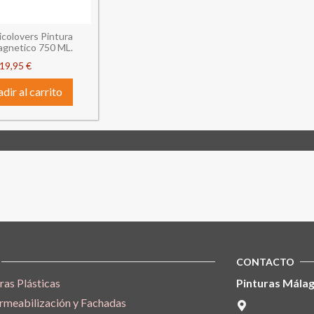
colovers Pintura
agnetico 750 ML.
19,95 €
dir al carrito
CONTACTO
ras Plásticas
Pinturas Málag
rmeabilización y Fachadas