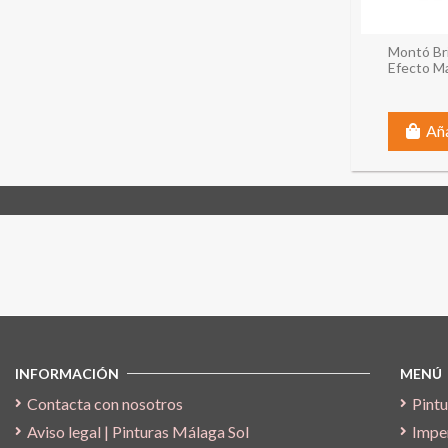
Montó Bri
Efecto M
Aña
Síguenos
INFORMACIÓN
MENÚ
Contacta con nosotros
Pintu
Aviso legal | Pinturas Málaga Sol
Impe