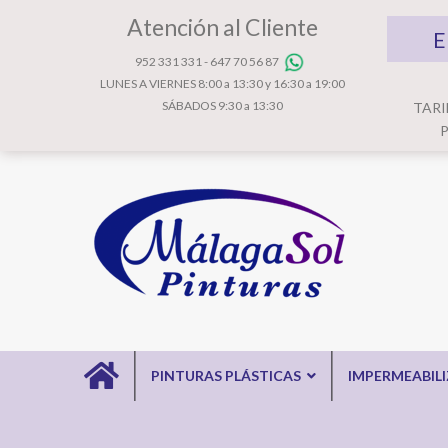
Atención al Cliente
E
952 331 331
-
647 70 56 87
LUNES A VIERNES 8:00 a 13:30 y 16:30 a 19:00
SÁBADOS 9:30 a 13:30
TARI
P
PINTURAS PLÁSTICAS
IMPERMEABIL