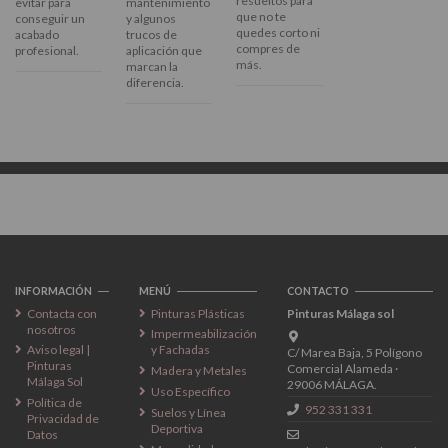
resueltos para
evitar para
mantenimiento
que no te
conseguir un
y algunos
quedes corto ni
acabado
trucos de
compres de
profesional.
aplicación que
más.
marcan la
diferencia.
Síguenos
INFORMACIÓN
MENÚ
CONTACTO
Contacta con
Pinturas Plásticas
Pinturas Málaga sol
nosotros
Impermeabilización
Aviso legal |
y Fachadas
C/ Marea Baja, 5 Polígono
Pinturas
Comercial Alameda ·
Madera y Metales
Málaga Sol
29006 MÁLAGA.
Uso Específico
Política de
952 331 331
Suelos y Línea
Privacidad de
Deportiva
Datos