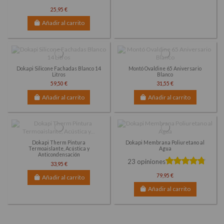
25,95 €
Añadir al carrito
Dokapi Silicone Fachadas Blanco 14
Montó Ovaldine 65 Aniversario
Litros
Blanco
59,50 €
31,55 €
Añadir al carrito
Añadir al carrito
Dokapi Therm Pintura
Dokapi Membrana Poliuretano al
Termoaislante, Acústica y
Agua
Anticondensación
23 opiniones
33,95 €
79,95 €
Añadir al carrito
Añadir al carrito