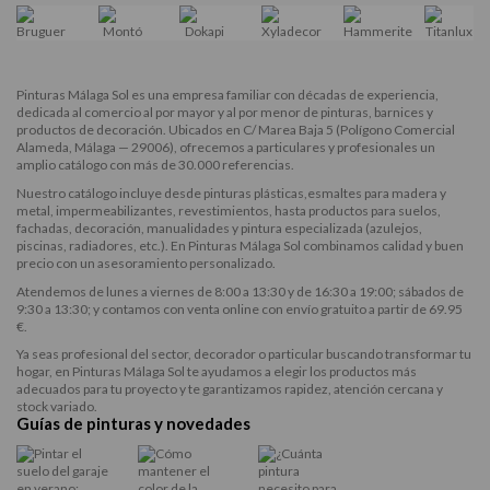
Pinturas Málaga Sol es una empresa familiar con décadas de experiencia,
dedicada al comercio al por mayor y al por menor de pinturas, barnices y
productos de decoración. Ubicados en C/ Marea Baja 5 (Polígono Comercial
Alameda, Málaga — 29006), ofrecemos a particulares y profesionales un
amplio catálogo con más de 30.000 referencias.
Nuestro catálogo incluye desde
pinturas plásticas
,
esmaltes para madera y
metal
, impermeabilizantes, revestimientos, hasta productos para suelos,
fachadas, decoración, manualidades y pintura especializada (azulejos,
piscinas, radiadores, etc.). En Pinturas Málaga Sol combinamos calidad y buen
precio con un asesoramiento personalizado.
Atendemos de lunes a viernes de 8:00 a 13:30 y de 16:30 a 19:00; sábados de
9:30 a 13:30; y contamos con venta online con envío gratuito a partir de 69.95
€.
Ya seas profesional del sector, decorador o particular buscando transformar tu
hogar, en Pinturas Málaga Sol te ayudamos a elegir los productos más
adecuados para tu proyecto y te garantizamos rapidez, atención cercana y
stock variado.
Guías de pinturas y novedades