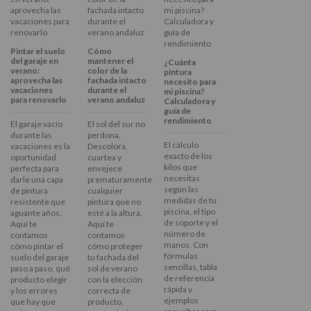
Pintar el suelo
Cómo
del garaje en
mantener el
¿Cuánta
verano:
color de la
pintura
aprovecha las
fachada intacto
necesito para
vacaciones
durante el
mi piscina?
para renovarlo
verano andaluz
Calculadora y
guía de
rendimiento
El garaje vacío
El sol del sur no
durante las
perdona.
El cálculo
vacaciones es la
Descolora,
exacto de los
oportunidad
cuartea y
kilos que
perfecta para
envejece
necesitas
darle una capa
prematuramente
según las
de pintura
cualquier
medidas de tu
resistente que
pintura que no
piscina, el tipo
aguante años.
esté a la altura.
de soporte y el
Aquí te
Aquí te
número de
contamos
contamos
manos. Con
cómo pintar el
cómo proteger
fórmulas
suelo del garaje
tu fachada del
sencillas, tabla
paso a paso, qué
sol de verano
de referencia
producto elegir
con la elección
rápida y
y los errores
correcta de
ejemplos
que hay que
producto,