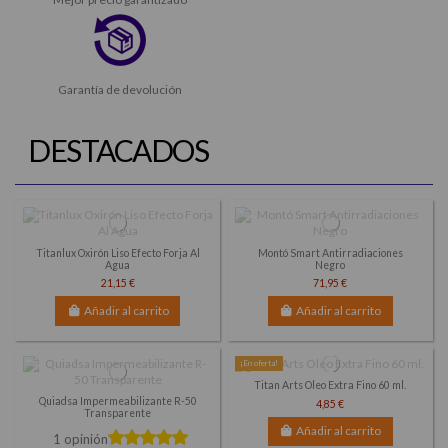
Garantía de devolución
DESTACADOS
Titanlux Oxirón Liso Efecto Forja Al
Montó Smart Antirradiaciones
Agua
Negro
21,15 €
71,95 €
Añadir al carrito
Añadir al carrito
¡En oferta!
Titan Arts Oleo Extra Fino 60 ml.
Quiadsa Impermeabilizante R-50
4,85 €
Transparente
Añadir al carrito
1 opinión