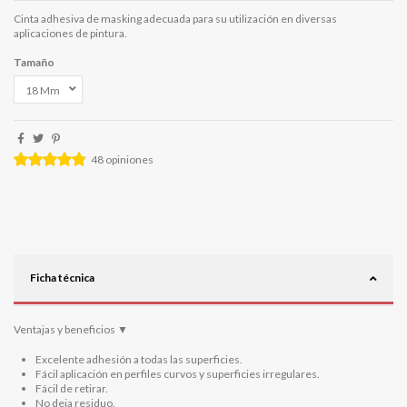
Cinta adhesiva de masking adecuada para su utilización en diversas
aplicaciones de pintura.
Tamaño
48
opiniones
Ficha técnica
Ventajas y beneficios
▼
Excelente adhesión a todas las superficies.
Fácil aplicación en perfiles curvos y superficies irregulares.
Fácil de retirar.
No deja residuo.