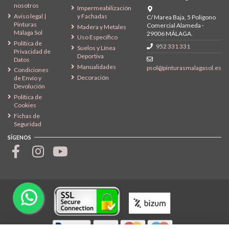
nosotros
Impermeabilización
Aviso legal |
y Fachadas
C/ Marea Baja, 5 Polígono
Pinturas
Comercial Alameda ·
Madera y Metales
Málaga Sol
29006 MÁLAGA.
Uso Específico
Política de
952 331 331
Suelos y Línea
Privacidad de
Deportiva
Datos
Manualidades
psol@pinturasmalagasol.es
Condiciones
Decoración
de Envío y
Devolución
Política de
Cookies
Fichas de
Seguridad
SÍGENOS