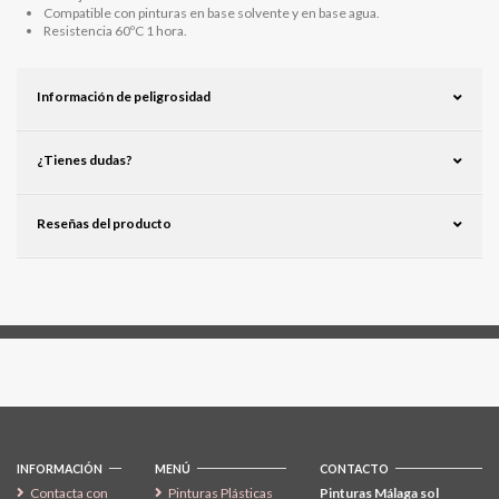
Compatible con pinturas en base solvente y en base agua.
Resistencia 60ºC 1 hora.
Información de peligrosidad
¿Tienes dudas?
Reseñas del producto
Síguenos
INFORMACIÓN
MENÚ
CONTACTO
Contacta con
Pinturas Plásticas
Pinturas Málaga sol