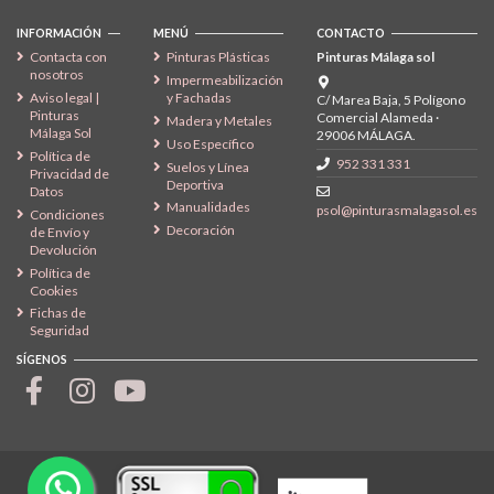
INFORMACIÓN
MENÚ
CONTACTO
Contacta con
Pinturas Plásticas
Pinturas Málaga sol
nosotros
Impermeabilización
Aviso legal |
y Fachadas
C/ Marea Baja, 5 Polígono
Pinturas
Comercial Alameda ·
Madera y Metales
Málaga Sol
29006 MÁLAGA.
Uso Específico
Política de
952 331 331
Suelos y Línea
Privacidad de
Deportiva
Datos
Manualidades
psol@pinturasmalagasol.es
Condiciones
Decoración
de Envío y
Devolución
Política de
Cookies
Fichas de
Seguridad
SÍGENOS