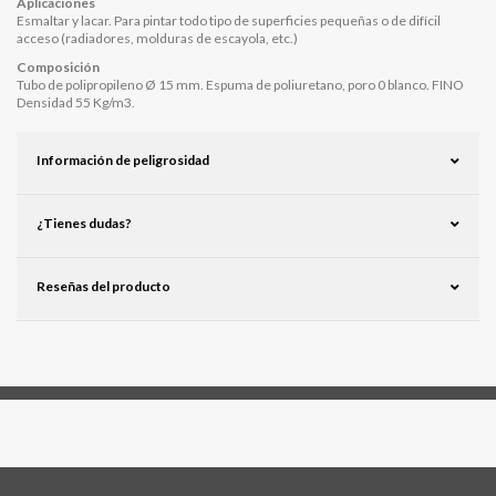
Aplicaciones
Esmaltar y lacar. Para pintar todo tipo de superficies pequeñas o de difícil
acceso (radiadores, molduras de escayola, etc.)
Composición
Tubo de polipropileno Ø 15 mm. Espuma de poliuretano, poro 0 blanco. FINO
Densidad 55 Kg/m3.
Información de peligrosidad
¿Tienes dudas?
Reseñas del producto
Síguenos