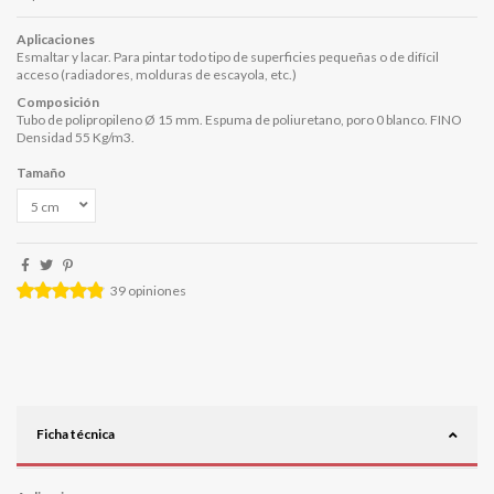
Aplicaciones
Esmaltar y lacar. Para pintar todo tipo de superficies pequeñas o de difícil
acceso (radiadores, molduras de escayola, etc.)
Composición
Tubo de polipropileno Ø 15 mm. Espuma de poliuretano, poro 0 blanco. FINO
Densidad 55 Kg/m3.
Tamaño
39
opiniones
Ficha técnica