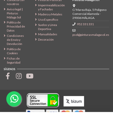
nosotros
Impermeabilización
Aviso legal |
y Fachadas
C/ Marea Baja, 5 Polígono
Pinturas
Comercial Alameda ·
Madera y Metales
Málaga Sol
29006 MÁLAGA.
Uso Específico
Política de
952 331 331
Suelos y Línea
Privacidad de
Deportiva
Datos
Manualidades
psol@pinturasmalagasol.es
Condiciones
Decoración
de Envío y
Devolución
Política de
Cookies
Fichas de
Seguridad
SÍGENOS