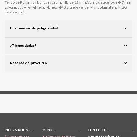
Tejido de Poliamida blanca raya amarilla de 12 mm. Varilla de acero de Ø 7 mm
galvanizada y retrefilada. Mango MAG grande verde. Mango bimateria MBG
verde y azul.
Información de peligrosidad
¿Tienes dudas?
Reseñas del producto
Síguenos
INFORMACIÓN
MENÚ
CONTACTO
Contacta con
Pinturas Plásticas
Pinturas Málaga sol