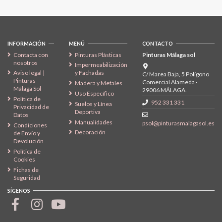
INFORMACIÓN
MENÚ
CONTACTO
Contacta con
Pinturas Plásticas
Pinturas Málaga sol
nosotros
Impermeabilización
Aviso legal |
y Fachadas
C/ Marea Baja, 5 Polígono
Pinturas
Comercial Alameda ·
Madera y Metales
Málaga Sol
29006 MÁLAGA.
Uso Específico
Política de
952 331 331
Suelos y Línea
Privacidad de
Deportiva
Datos
Manualidades
psol@pinturasmalagasol.es
Condiciones
Decoración
de Envío y
Devolución
Política de
Cookies
Fichas de
Seguridad
SÍGENOS