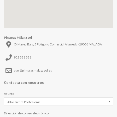
Pinturas Málaga sol
C/ Marea Baja, 5 Polígono Comercial Alameda · 29006 MÁLAGA.
952 331 331
psol@pinturasmalagasol.es
Contacta con nosotros
Asunto
Dirección de correo electrónico