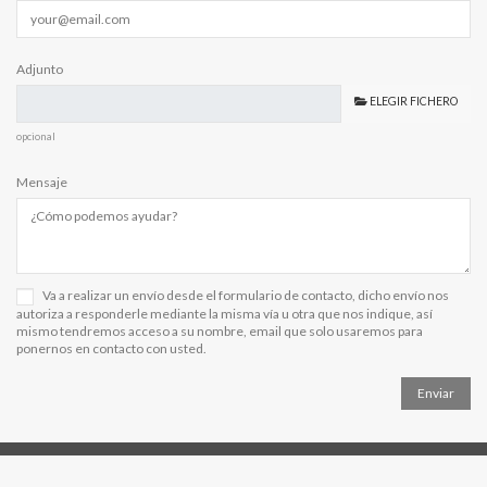
Adjunto
ELEGIR FICHERO
opcional
Mensaje
Va a realizar un envío desde el formulario de contacto, dicho envío nos
autoriza a responderle mediante la misma vía u otra que nos indique, así
mismo tendremos acceso a su nombre, email que solo usaremos para
ponernos en contacto con usted.
Síguenos