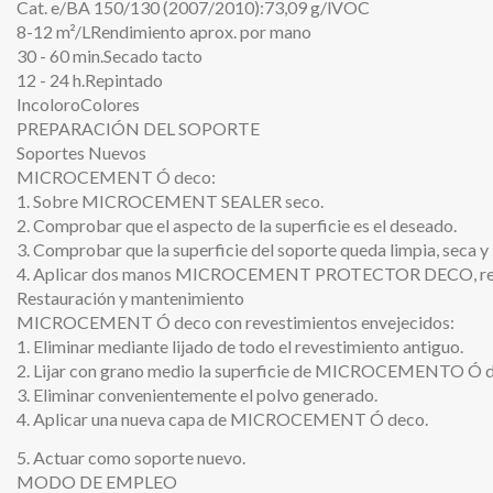
Cat. e/BA 150/130 (2007/2010):73,09 g/lVOC
8-12 m²/LRendimiento aprox. por mano
30 - 60 min.Secado tacto
12 - 24 h.Repintado
IncoloroColores
PREPARACIÓN DEL SOPORTE
Soportes Nuevos
MICROCEMENT Ó deco:
1. Sobre MICROCEMENT SEALER seco.
2. Comprobar que el aspecto de la superficie es el deseado.
3. Comprobar que la superficie del soporte queda limpia, seca y
4. Aplicar dos manos MICROCEMENT PROTECTOR DECO, respe
Restauración y mantenimiento
MICROCEMENT Ó deco con revestimientos envejecidos:
1. Eliminar mediante lijado de todo el revestimiento antiguo.
2. Lijar con grano medio la superficie de MICROCEMENTO Ó de
3. Eliminar convenientemente el polvo generado.
4. Aplicar una nueva capa de MICROCEMENT Ó deco.
5. Actuar como soporte nuevo.
MODO DE EMPLEO