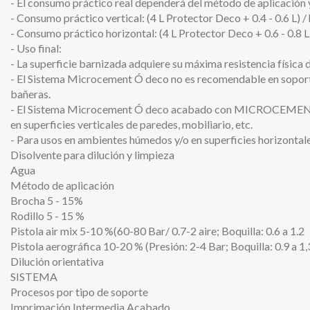
- El consumo práctico real dependerá del método de aplicación y
- Consumo práctico vertical: (4 L Protector Deco + 0.4 - 0.6 L) 
- Consumo práctico horizontal: (4 L Protector Deco + 0.6 - 0.8 L
- Uso final:
- La superficie barnizada adquiere su máxima resistencia física 
- El Sistema Microcement Ó deco no es recomendable en soporte
bañeras.
- El Sistema Microcement Ó deco acabado con MICROCEMEN
en superficies verticales de paredes, mobiliario, etc.
- Para usos en ambientes húmedos y/o en superficies horizo
Disolvente para dilución y limpieza
Agua
Método de aplicación
Brocha 5 - 15%
Rodillo 5 - 15 %
Pistola air mix 5-10 %(60-80 Bar/ 0.7-2 aire; Boquilla: 0.6 a 1.2
Pistola aerográfica 10-20 % (Presión: 2-4 Bar; Boquilla: 0.9 a 1,
Dilución orientativa
SISTEMA
Procesos por tipo de soporte
Imprimación Intermedia Acabado