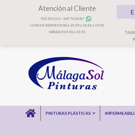
Atención al Cliente
E
952 331 331
-
647 70 56 87
LUNES A VIERNES 8:00 a 13:30 y 16:30 a 19:00
SÁBADOS 9:30 a 13:30
TARI
P
PINTURAS PLÁSTICAS
IMPERMEABIL