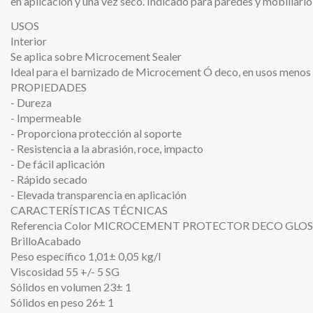
en aplicación y una vez seco. Indicado para paredes y mobiliari
USOS
Interior
Se aplica sobre Microcement Sealer
Ideal para el barnizado de Microcement Ó deco, en usos menos
PROPIEDADES
- Dureza
- Impermeable
- Proporciona protección al soporte
- Resistencia a la abrasión, roce, impacto
- De fácil aplicación
- Rápido secado
- Elevada transparencia en aplicación
CARACTERÍSTICAS TÉCNICAS
Referencia Color MICROCEMENT PROTECTOR DECO GLOS
BrilloAcabado
Peso específico 1,01± 0,05 kg/l
Viscosidad 55 +/- 5 SG
Sólidos en volumen 23± 1
Sólidos en peso 26± 1