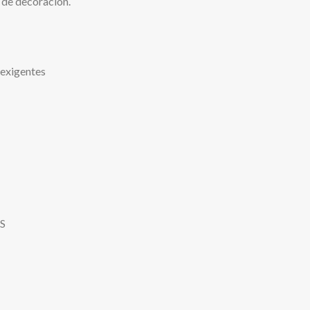
o de decoración.
 exigentes
S