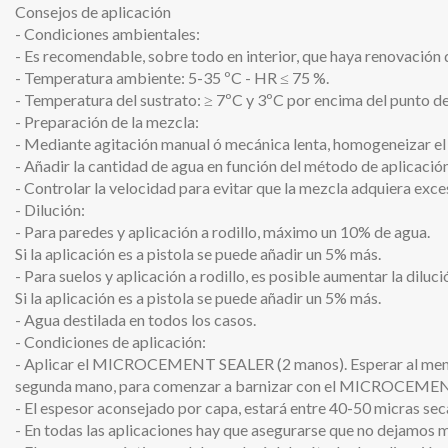
Consejos de aplicación
- Condiciones ambientales:
- Es recomendable, sobre todo en interior, que haya renovación d
- Temperatura ambiente: 5-35 ºC - HR ≤ 75 %.
- Temperatura del sustrato: ≥ 7ºC y 3ºC por encima del punto de
- Preparación de la mezcla:
- Mediante agitación manual ó mecánica lenta, homogene
- Añadir la cantidad de agua en función del método de aplicación 
- Controlar la velocidad para evitar que la mezcla adquiera exces
- Dilución:
- Para paredes y aplicación a rodillo, máximo un 10% de agua.
Si la aplicación es a pistola se puede añadir un 5% más.
- Para suelos y aplicación a rodillo, es posible aumentar la diluc
Si la aplicación es a pistola se puede añadir un 5% más.
- Agua destilada en todos los casos.
- Condiciones de aplicación:
- Aplicar el MICROCEMENT SEALER (2 manos). Esperar al menos 
segunda mano, para comenzar a barnizar con el MICROC
- El espesor aconsejado por capa, estará entre 40-50 micras sec
- En todas las aplicaciones hay que asegurarse que no dejamos