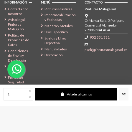
INFORMACIÓN
MENÚ
CONTACTO
Contacta con
Pinturas Plásticas
Pinturas Málaga sol
nosotros
Impermeabilización
Aviso legal |
y Fachadas
C/ Marea Baja, 5 Polígono
Pinturas
Comercial Alameda ·
Madera y Metales
Málaga Sol
29006 MÁLAGA.
Uso Específico
Política de
952 331 331
Suelos y Línea
Privacidad de
Deportiva
Datos
Manualidades
psol@pinturasmalagasol.es
Condiciones
Decoración
de Envío y
Devolución
Política de
Cookies
Fichas de
Seguridad
SÍGENOS
Añadir al carrito