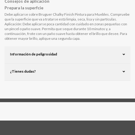
Consejos de aplicación
Prepara la superfcie
Debe aplicarse sobre Bruguer Chalky Finish Pintura para Muebles. Compruebe
que la superficie que va a tratarse está limpia, seca, lisa y sin partículas.
Aplicación: Debe aplicarse poca cantidad con cuidado en zonas pequeñas con
un pincel o paño suave. Permita que seque durante 10 minutos y, a
continuación, frote con un paño suave hasta obtener el brillo que desee. Para
obtener mayor brillo, aplique una segunda capa.
Información de peligrosidad
¿Tienes dudas?
Síguenos