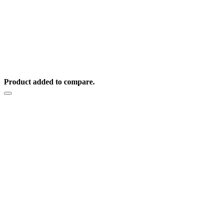
Blog
|
Mapa web
|
Pinturas Málaga Sol ® 2025
Product added to compare.