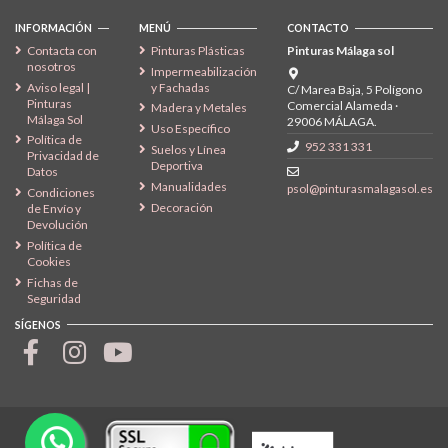
INFORMACIÓN
MENÚ
CONTACTO
Contacta con
Pinturas Plásticas
Pinturas Málaga sol
nosotros
Impermeabilización
Aviso legal |
y Fachadas
C/ Marea Baja, 5 Polígono
Pinturas
Comercial Alameda ·
Madera y Metales
Málaga Sol
29006 MÁLAGA.
Uso Específico
Política de
952 331 331
Suelos y Línea
Privacidad de
Deportiva
Datos
Manualidades
psol@pinturasmalagasol.es
Condiciones
Decoración
de Envío y
Devolución
Política de
Cookies
Fichas de
Seguridad
SÍGENOS