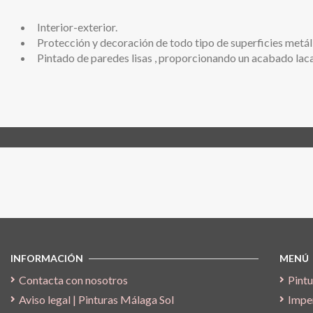
Interior-exterior.
Protección y decoración de todo tipo de superficies metáli
Pintado de paredes lisas , proporcionando un acabado lacad
Síguenos
INFORMACIÓN
MENÚ
Contacta con nosotros
Pintu
Aviso legal | Pinturas Málaga Sol
Impe