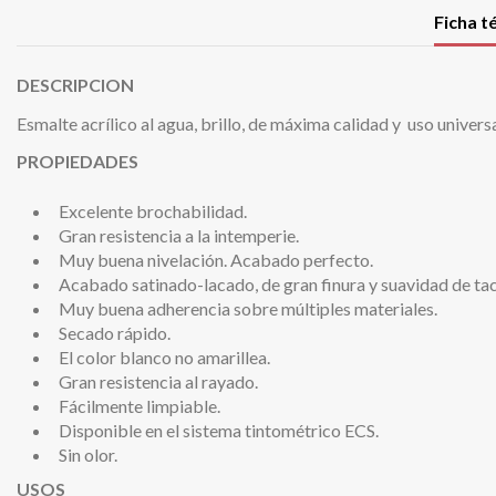
Ficha t
DESCRIPCION
Esmalte acrílico al agua, brillo, de máxima calidad y uso universa
PROPIEDADES
Excelente brochabilidad.
Gran resistencia a la intemperie.
Muy buena nivelación. Acabado perfecto.
Acabado satinado-lacado, de gran finura y suavidad de tac
Muy buena adherencia sobre múltiples materiales.
Secado rápido.
El color blanco no amarillea.
Gran resistencia al rayado.
Fácilmente limpiable.
Disponible en el sistema tintométrico ECS.
Sin olor.
USOS