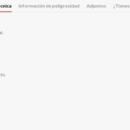
écnica
Información de peligrosidad
Adjuntos
¿Tienes
l.
to.