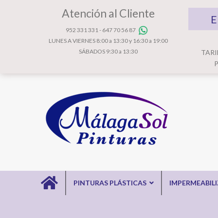
Atención al Cliente
E
952 331 331
-
647 70 56 87
LUNES A VIERNES 8:00 a 13:30 y 16:30 a 19:00
SÁBADOS 9:30 a 13:30
TARI
P
PINTURAS PLÁSTICAS
IMPERMEABIL