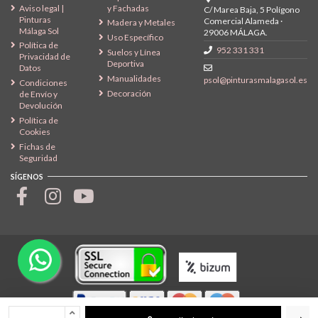
Aviso legal |
y Fachadas
C/ Marea Baja, 5 Polígono
Pinturas
Comercial Alameda ·
Madera y Metales
Málaga Sol
29006 MÁLAGA.
Uso Específico
Política de
952 331 331
Suelos y Línea
Privacidad de
Deportiva
Datos
Manualidades
psol@pinturasmalagasol.es
Condiciones
Decoración
de Envío y
Devolución
Política de
Cookies
Fichas de
Seguridad
SÍGENOS