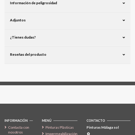
Información de peligrosidad
Adjuntos
¿Tienes dudas?
Reseñas del producto
Síguenos
INFORMACIÓN
MENÚ
CONTACTO
Contacta con
Pinturas Plásticas
Pinturas Málaga sol
nosotros
Impermeabilización