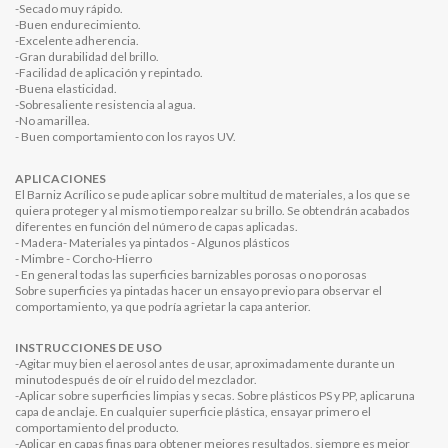
-Secado muy rápido.
-Buen endurecimiento.
-Excelente adherencia.
-Gran durabilidad del brillo.
-Facilidad de aplicación y repintado.
-Buena elasticidad.
-Sobresaliente resistencia al agua.
-No amarillea.
- Buen comportamiento con los rayos UV.
APLICACIONES
El Barniz Acrílico se pude aplicar sobre multitud de materiales, a los que se
quiera proteger y al mismo tiempo realzar su brillo. Se obtendrán acabados
diferentes en función del número de capas aplicadas.
- Madera- Materiales ya pintados - Algunos plásticos
- Mimbre - Corcho-Hierro
- En general todas las superficies barnizables porosas o no porosas
Sobre superficies ya pintadas hacer un ensayo previo para observar el
comportamiento, ya que podría agrietar la capa anterior.
INSTRUCCIONES DE USO
-Agitar muy bien el aerosol antes de usar, aproximadamente durante un
minutodespués de oír el ruido del mezclador.
-Aplicar sobre superficies limpias y secas. Sobre plásticos PS y PP, aplicaruna
capa de anclaje. En cualquier superficie plástica, ensayar primero el
comportamiento del producto.
-Aplicar en capas finas para obtener mejores resultados, siempre es mejor