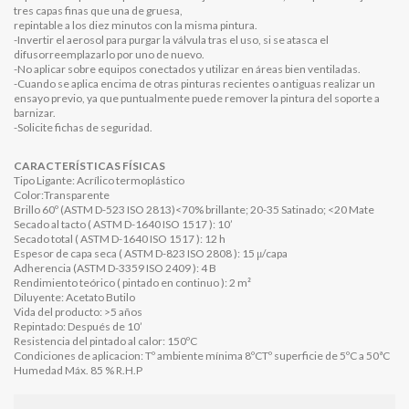
tres capas finas que una de gruesa,
repintable a los diez minutos con la misma pintura.
-Invertir el aerosol para purgar la válvula tras el uso, si se atasca el
difusorreemplazarlo por uno de nuevo.
-No aplicar sobre equipos conectados y utilizar en áreas bien ventiladas.
-Cuando se aplica encima de otras pinturas recientes o antiguas realizar un
ensayo previo, ya que puntualmente puede remover la pintura del soporte a
barnizar.
-Solicite fichas de seguridad.
CARACTERÍSTICAS FÍSICAS
Tipo Ligante: Acrílico termoplástico
Color:Transparente
Brillo 60º (ASTM D-523 ISO 2813)<70% brillante; 20-35 Satinado; <20 Mate
Secado al tacto ( ASTM D-1640 ISO 1517 ): 10’
Secado total ( ASTM D-1640 ISO 1517 ): 12 h
Espesor de capa seca ( ASTM D-823 ISO 2808 ): 15 μ/capa
Adherencia (ASTM D-3359 ISO 2409 ): 4 B
Rendimiento teórico ( pintado en continuo ): 2 m²
Diluyente: Acetato Butilo
Vida del producto: >5 años
Repintado: Después de 10’
Resistencia del pintado al calor: 150ºC
Condiciones de aplicacion: Tº ambiente mínima 8ºCTº superficie de 5ºC a 50ªC
Humedad Máx. 85 % R.H.P