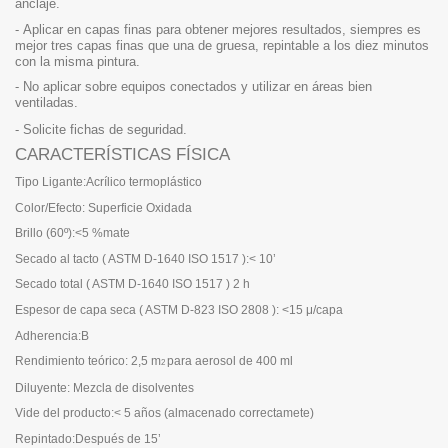
anclaje.
-
Aplicar en capas finas para obtener mejores resultados, siempres es
mejor
tres capas finas que una de gruesa, repintable a los diez minutos
con
la misma pintura.
-
No aplicar sobre equipos conectados y utilizar en áreas bien
ventiladas.
-
Solicite fichas de seguridad.
CARACTERÍSTICAS FÍSICA
Tipo Ligante:
Acrílico termoplástico
Color/Efecto:
Superficie Oxidada
Brillo (60º):
<5 %mate
Secado al tacto
( ASTM D-1640 ISO 1517 ):
< 10’
Secado total
( ASTM D-1640 ISO 1517 )
2 h
Espesor de capa seca
( ASTM D-823 ISO 2808 ):
<15 μ/capa
Adherencia:
B
Rendimiento teórico
:
2,5 m
para aerosol de 400 ml
2
Diluyente:
Mezcla de disolventes
Vide del producto:
< 5 años
(almacenado correctamete)
Repintado:
Después de 15’