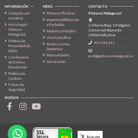
INFORMACIÓN
MENÚ
CONTACTO
Contacta con
Pinturas Plásticas
Pinturas Málaga sol
nosotros
Impermeabilización
Aviso legal |
y Fachadas
C/ Marea Baja, 5 Polígono
Pinturas
Comercial Alameda ·
Madera y Metales
Málaga Sol
29006 MÁLAGA.
Uso Específico
Política de
952 331 331
Suelos y Línea
Privacidad de
Deportiva
Datos
Manualidades
psol@pinturasmalagasol.es
Condiciones
Decoración
de Envío y
Devolución
Política de
Cookies
Fichas de
Seguridad
SÍGENOS