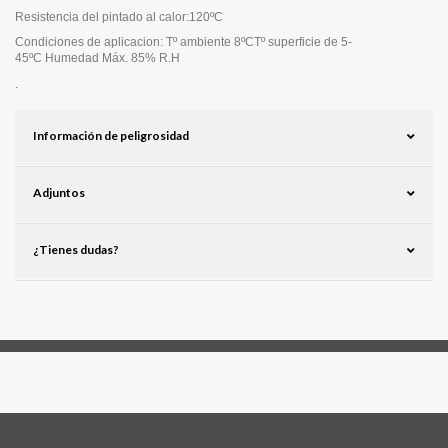
Resistencia del pintado al calor:
120ºC
Condiciones de aplicacion
:
Tº ambiente 8ºC
Tº superficie de 5-
45ºC
Humedad Máx. 85% R.H
.
Información de peligrosidad
Adjuntos
¿Tienes dudas?
Síguenos