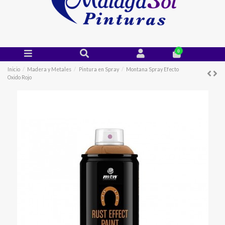
0
Inicio
Madera y Metales
Pintura en Spray
Montana Spray Efecto
Oxido Rojo