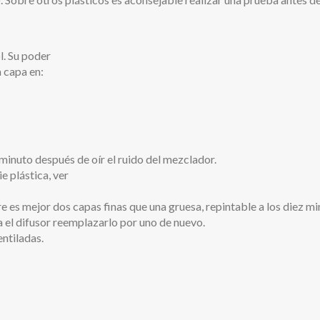
l. Su poder
 capa en:
minuto después de oír el ruido del mezclador.
e plástica, ver
e es mejor dos capas finas que una gruesa, repintable a los diez mi
sca el difusor reemplazarlo por uno de nuevo.
entiladas.