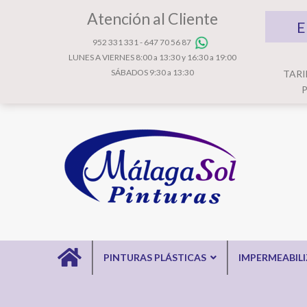
Atención al Cliente
E
952 331 331
-
647 70 56 87
LUNES A VIERNES 8:00 a 13:30 y 16:30 a 19:00
SÁBADOS 9:30 a 13:30
TARI
P
PINTURAS PLÁSTICAS
IMPERMEABIL