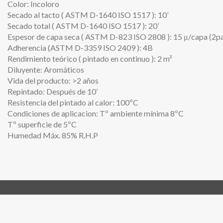
Color: Incoloro
Secado al tacto ( ASTM D-1640 ISO 1517 ): 10’
Secado total ( ASTM D-1640 ISO 1517 ): 20’
Espesor de capa seca ( ASTM D-823 ISO 2808 ): 15 μ/capa (2p
Adherencia (ASTM D-3359 ISO 2409 ): 4B
Rendimiento teórico ( pintado en continuo ): 2 m²
Diluyente: Aromáticos
Vida del producto: >2 años
Repintado: Después de 10’
Resistencia del pintado al calor: 100ºC
Condiciones de aplicacion: Tº ambiente mínima 8ºC
Tº superficie de 5ºC
Humedad Máx. 85% R.H.P
Síguenos