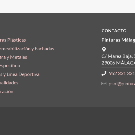
CONTACTO
ras Plásticas
Pinturas Málag
rmeabilización y Fachadas
C/ Marea Baja, 
ra y Metales
29006 MÁLAGA
Específico
952 331 331
s y Línea Deportiva
alidades
psol@pintur
ración