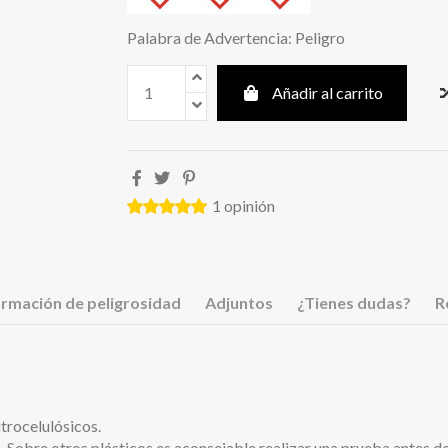
Palabra de Advertencia: Peligro
Añadir al carrito
1
opinión
ormación de peligrosidad
Adjuntos
¿Tienes dudas?
R
itrocelulósicos.
Sobre otros plásticos es aconsejable realizar una prueba antes de