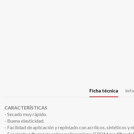
Ficha técnica
Inf
CARACTERÍSTICAS
- Secado muy rápido.
- Buena elasticidad.
- Facilidad de aplicación y repintado con acrílicos, sintéticos y n
- Excelente adherencia sobre polipropileno (EPDM modificado). 