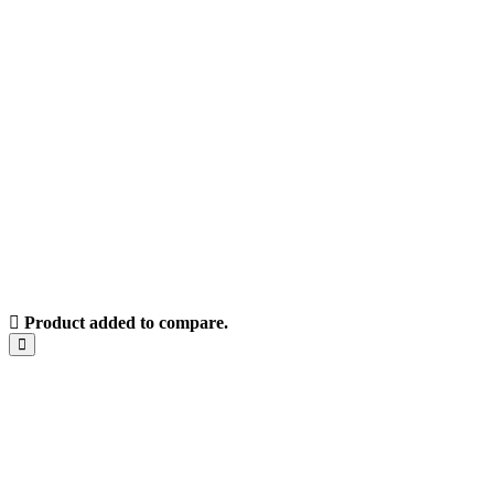
952 331 331
psol@pinturasmalagasol.es
SÍGENOS
Blog
|
Mapa web
|
Pinturas Málaga Sol ® 2025
Product added to compare.