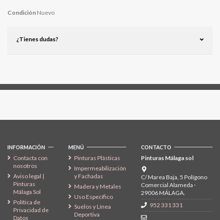
Condición
Nuevo
¿Tienes dudas?
Síguenos
INFORMACIÓN
MENÚ
CONTACTO
Contacta con
Pinturas Plásticas
Pinturas Málaga sol
nosotros
Impermeabilización
Aviso legal |
y Fachadas
C/ Marea Baja, 5 Polígono
Pinturas
Comercial Alameda ·
Madera y Metales
Málaga Sol
29006 MÁLAGA.
Uso Específico
Política de
952 331 331
Suelos y Línea
Privacidad de
Deportiva
Datos