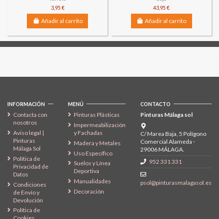
3,95 €
43,95 €
Añadir al carrito
Añadir al carrito
Síguenos
INFORMACIÓN
MENÚ
CONTACTO
Contacta con
Pinturas Plásticas
Pinturas Málaga sol
nosotros
Impermeabilización
Aviso legal |
y Fachadas
C/ Marea Baja, 5 Polígono
Pinturas
Comercial Alameda ·
Madera y Metales
Málaga Sol
29006 MÁLAGA.
Uso Específico
Política de
952 331 331
Suelos y Línea
Privacidad de
Deportiva
Datos
Manualidades
psol@pinturasmalagasol.es
Condiciones
Decoración
de Envío y
Devolución
Política de
Cookies