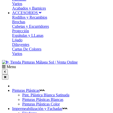
Varios
Acabados y Barnices
ACCESORIOS
Rodillos y Recambios
Brochas
Cubetas y Escurridores
Protección
Espátulas y LLanas
Lijado
Diluyentes
Cartas De Colores
Varios
Menu
Pinturas Plásticas
Pint. Plástica Blanca Satinada
Pinturas Plásticas Blancas
Pinturas Plásticas Color
Impermeabilización y Fachadas