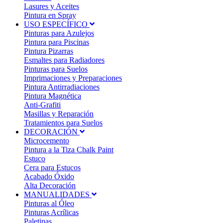
Lasures y Aceites
Pintura en Spray
USO ESPECÍFICO
Pinturas para Azulejos
Pintura para Piscinas
Pintura Pizarras
Esmaltes para Radiadores
Pinturas para Suelos
Imprimaciones y Preparaciones
Pintura Antirradiaciones
Pintura Magnética
Anti-Grafiti
Masillas y Reparación
Tratamientos para Suelos
DECORACIÓN
Microcemento
Pintura a la Tiza Chalk Paint
Estuco
Cera para Estucos
Acabado Óxido
Alta Decoración
MANUALIDADES
Pinturas al Óleo
Pinturas Acrílicas
Paletinas