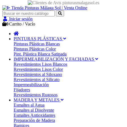
Iniciar sesión
0
Carrito
/
Vacío
PINTURAS PLÁSTICAS
Pinturas Plásticas Blancas
Pinturas Plásticas Color
Pint. Plástica Blanca Satinada
IMPERMEABILIZACIÓN Y FACHADAS
Revestimientos Lisos Blancos
Revestimientos Lisos Color
Revestimientos al Siloxano
Revestimientos al Silicato
Impermeabilización
Fijadores
Revestimientos Rugosos
MADERA Y METALES
Esmaltes al Agua
Esmaltes al Disolvente
Esmaltes Antioxidantes
Preparación de Madera
Barnices