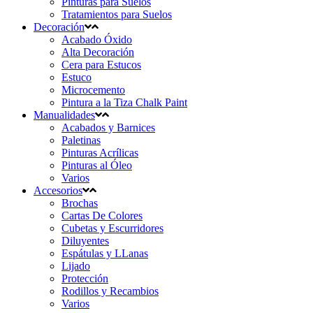
Pinturas para Suelos
Tratamientos para Suelos
Decoración
Acabado Óxido
Alta Decoración
Cera para Estucos
Estuco
Microcemento
Pintura a la Tiza Chalk Paint
Manualidades
Acabados y Barnices
Paletinas
Pinturas Acrílicas
Pinturas al Óleo
Varios
Accesorios
Brochas
Cartas De Colores
Cubetas y Escurridores
Diluyentes
Espátulas y LLanas
Lijado
Protección
Rodillos y Recambios
Varios