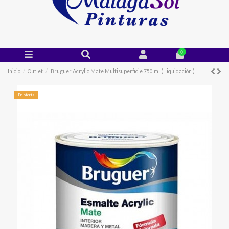
0
Inicio
Outlet
Bruguer Acrylic Mate Multisuperficie 750 ml ( Liquidación )
¡En oferta!