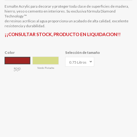
Esmalte Acrylic para decorar y proteger toda clase de superficies de madera,
hierro, yeso o cemento en interiores. Su exclusiva fórmula Diamond
Technology ™
de resinas acrílicas al agua proporciona un acabado de alta calidad, excelente
resistencia y durabilidad.
¡¡CONSULTAR STOCK, PRODUCTO EN LIQUIDACION!!
Color
Selección de tamaño
Verde Pistacho
ROJO.