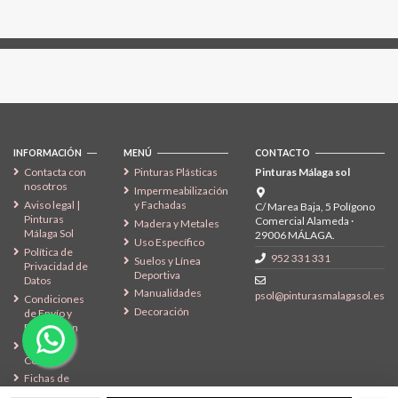
Síguenos
INFORMACIÓN
MENÚ
CONTACTO
Contacta con
Pinturas Plásticas
Pinturas Málaga sol
nosotros
Impermeabilización
Aviso legal |
y Fachadas
C/ Marea Baja, 5 Polígono
Pinturas
Comercial Alameda ·
Madera y Metales
Málaga Sol
29006 MÁLAGA.
Uso Específico
Política de
952 331 331
Suelos y Línea
Privacidad de
Deportiva
Datos
Manualidades
psol@pinturasmalagasol.es
Condiciones
Decoración
de Envío y
Devolución
Política de
Cookies
Fichas de
Seguridad