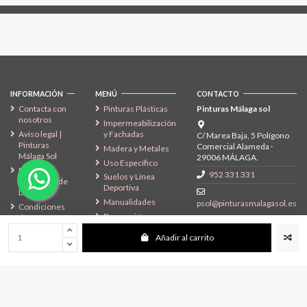
Síguenos
INFORMACIÓN
MENÚ
CONTACTO
Contacta con
Pinturas Plásticas
Pinturas Málaga sol
nosotros
Impermeabilización
Aviso legal |
y Fachadas
C/ Marea Baja, 5 Polígono
Pinturas
Comercial Alameda ·
Madera y Metales
Málaga Sol
29006 MÁLAGA.
Uso Específico
Política de
952 331 331
Suelos y Línea
Privacidad de
Deportiva
Datos
Manualidades
psol@pinturasmalagasol.es
Condiciones
Decoración
de Envío y
Devolución
Añadir al carrito
Política de
Cookies
Fichas de
Seguridad
SÍGENOS