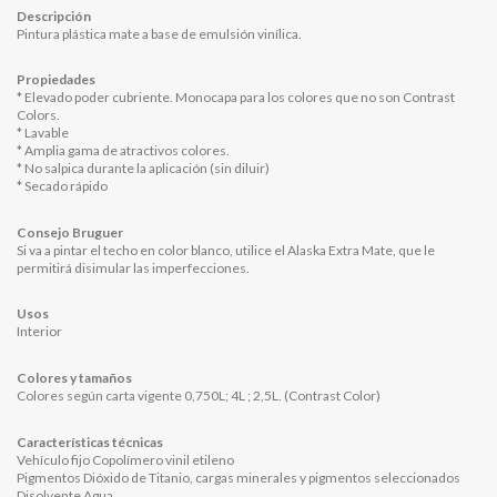
Descripción
Pintura plástica mate a base de emulsión vinílica.
Propiedades
* Elevado poder cubriente. Monocapa para los colores que no son Contrast
Colors.
* Lavable
* Amplia gama de atractivos colores.
* No salpica durante la aplicación (sin diluir)
* Secado rápido
Consejo Bruguer
Si va a pintar el techo en color blanco, utilice el Alaska Extra Mate, que le
permitirá disimular las imperfecciones.
Usos
Interior
Colores y tamaños
Colores según carta vigente 0,750L; 4L ; 2,5L. (Contrast Color)
Características técnicas
Vehículo fijo Copolímero vinil etileno
Pigmentos Dióxido de Titanio, cargas minerales y pigmentos seleccionados
Disolvente Agua.