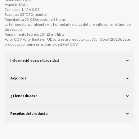
Aspecto Mate
Densidad 1,45 ± 0,02
Secado a 23ºC 30 minutos
Repintado a 23ºC Después de 3 horas.
La temperatura ambiente y la humedad relativa del aire influyen en el tiempo
de secado.
Rendimiento teórico 10- 12 m²/ litro
Valor COV Valor límite en UE para este producto (cat. A/a): 30 g/l (2010). Este
producto contiene un máximo de 29 g/l COV.
Información de peligrosidad
Adjuntos
¿Tienes dudas?
Reseñas del producto