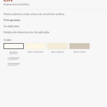
8,50 €
Impuestos incluidos
Pintura plástica mate a base de emulsión vinílica.
Pictogramas
No Aplicable
Palabra de Advertencia: No aplicable
Color
Blanco Intermedio
Blanco Natural
Blanco Cálido
BLANCO
LUMINOSO-
EXTRAMATE