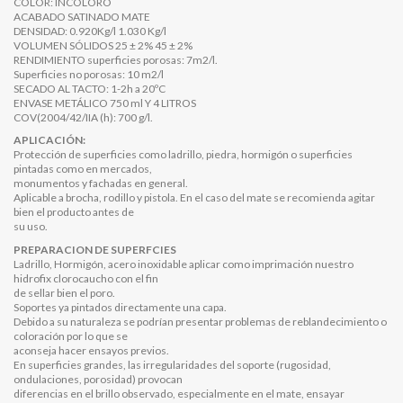
COLOR: INCOLORO
ACABADO SATINADO MATE
DENSIDAD: 0.920Kg/l 1.030 Kg/l
VOLUMEN SÓLIDOS 25 ± 2% 45 ± 2%
RENDIMIENTO superficies porosas: 7m2/l.
Superficies no porosas: 10 m2/l
SECADO AL TACTO: 1-2h a 20ºC
ENVASE METÁLICO 750 ml Y 4 LITROS
COV(2004/42/IIA (h): 700 g/l.
APLICACIÓN:
Protección de superficies como ladrillo, piedra, hormigón o superficies
pintadas como en mercados,
monumentos y fachadas en general.
Aplicable a brocha, rodillo y pistola. En el caso del mate se recomienda agitar
bien el producto antes de
su uso.
PREPARACION DE SUPERFCIES
Ladrillo, Hormigón, acero inoxidable aplicar como imprimación nuestro
hidrofix clorocaucho con el fin
de sellar bien el poro.
Soportes ya pintados directamente una capa.
Debido a su naturaleza se podrían presentar problemas de reblandecimiento o
coloración por lo que se
aconseja hacer ensayos previos.
En superficies grandes, las irregularidades del soporte (rugosidad,
ondulaciones, porosidad) provocan
diferencias en el brillo observado, especialmente en el mate, ensayar