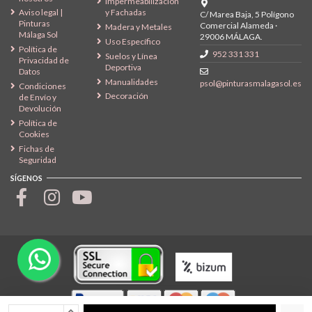
Impermeabilización
Aviso legal |
y Fachadas
C/ Marea Baja, 5 Polígono
Pinturas
Comercial Alameda ·
Madera y Metales
Málaga Sol
29006 MÁLAGA.
Uso Específico
Política de
952 331 331
Suelos y Línea
Privacidad de
Deportiva
Datos
Manualidades
psol@pinturasmalagasol.es
Condiciones
Decoración
de Envío y
Devolución
Política de
Cookies
Fichas de
Seguridad
SÍGENOS