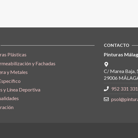
CONTACTO
ras Plásticas
Pinturas Málag
rmeabilización y Fachadas
C/ Marea Baja, 
ra y Metales
29006 MÁLAGA
Específico
952 331 331
s y Línea Deportiva
alidades
psol@pintur
ración