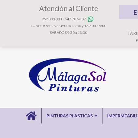
Atención al Cliente
E
952 331 331
-
647 70 56 87
LUNES A VIERNES 8:00 a 13:30 y 16:30 a 19:00
SÁBADOS 9:30 a 13:30
TARI
P
PINTURAS PLÁSTICAS
IMPERMEABIL