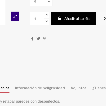
Añadir al carrito
écnica
Información de peligrosidad
Adjuntos
¿Tienes
 y retapar paredes con desperfectos.