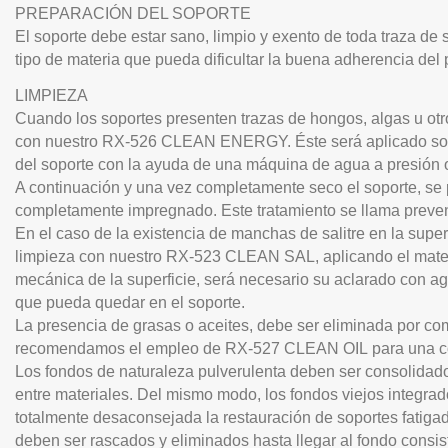
PREPARACIÓN DEL SOPORTE
El soporte debe estar sano, limpio y exento de toda traza de 
tipo de materia que pueda dificultar la buena adherencia del 
LIMPIEZA
Cuando los soportes presenten trazas de hongos, algas u otro
con nuestro
RX-526 CLEAN ENERGY.
Éste será aplicado sob
del soporte con la ayuda de una máquina de agua a presión o
A continuación y una vez completamente seco el soporte, se 
completamente impregnado. Este tratamiento se llama preventi
En el caso de la existencia de manchas de salitre en la supe
limpieza con nuestro
RX-523 CLEAN SAL
, aplicando el mat
mecánica de la superficie, será necesario su aclarado con agu
que pueda quedar en el soporte.
La presencia de grasas o aceites, debe ser eliminada por comp
recomendamos el empleo de
RX-527 CLEAN OIL
para una c
Los fondos de naturaleza pulverulenta deben ser consolidados
entre materiales. Del mismo modo, los fondos viejos integra
totalmente desaconsejada la restauración de soportes fatiga
deben ser rascados y eliminados hasta llegar al fondo consist