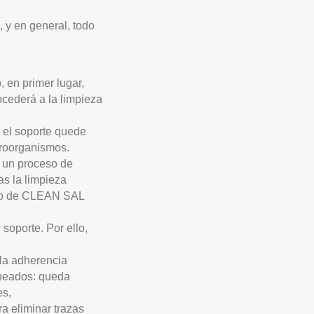
, y en general, todo
 en primer lugar,
rocederá a la limpieza
 el soporte quede
croorganismos.
e un proceso de
as la limpieza
o de
CLEAN SAL
soporte. Por ello,
 la adherencia
aneados:
queda
es,
ra eliminar trazas