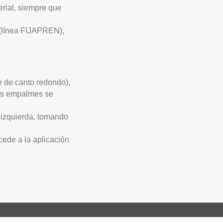
erial, siempre que
(línea
FIJAPREN
),
e de canto redondo),
 Los empalmes se
 izquierda, tomando
cede a la aplicación