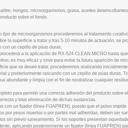
salitre, hongos, microorganismos, grasa, aceites desencofrantes
producto sobre el fondo.
 tipo de microorganismos procederemos al tratamiento curativo,
re la superficie a tratar y tras 5-10 minutos de actuación, se p
 con un cepillo de púas duras.
procederá a la aplicación de
RX-524 CLEAN MICRO
hasta que
vo, es muy eficaz y sirve para evitar la futura aparición de mi
rficie que se desee tratar, procederemos realizando inicialment
erial y posteriormente rascando con un cepillo de púas duras. Tr
a abundante y limpia con el fin de neutralizar cualquier residu
leto para permitir una correcta adhesión del producto sobre el 
orrecta y total eliminación de dichas sustancias.
 con un fijador (línea
FIJAPREN
), puesto que el polvo impide
dos por yesos muertos o por partes mal adheridas, deben ser s
dos sin previo saneamiento
. Si los soportes presentan oquedad
ente, aplicando posteriormente un fijador (línea
FIJAPREN
) pa