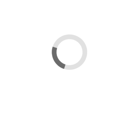
écnica
Información de peligrosidad
Adjuntos
¿Tienes
nnegrecidas producidas por la humedad en las paredes, suelos,
ado para eliminar las manchas difíciles de vino, café, té, frutas,
ar sobre todo tipo de revestimientos y paredes pintadas de facha-
sas y maderas exteriores y, en general, todo tipo de superficies