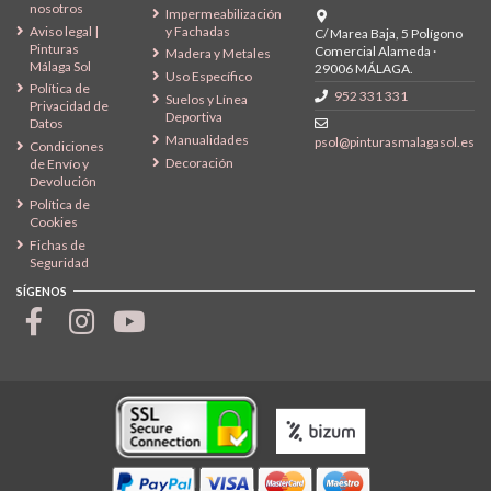
nosotros
Impermeabilización
Aviso legal |
y Fachadas
C/ Marea Baja, 5 Polígono
Pinturas
Comercial Alameda ·
Madera y Metales
Málaga Sol
29006 MÁLAGA.
Uso Específico
Política de
952 331 331
Suelos y Línea
Privacidad de
Deportiva
Datos
Manualidades
psol@pinturasmalagasol.es
Condiciones
Decoración
de Envío y
Devolución
Política de
Cookies
Fichas de
Seguridad
SÍGENOS