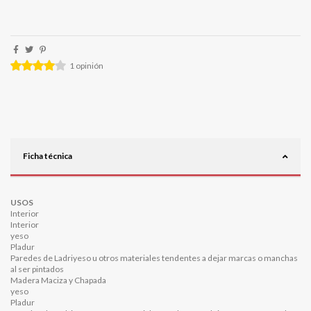
1
opinión
Ficha técnica
USOS
Interior
Interior
yeso
Pladur
Paredes de Ladriyeso u otros materiales tendentes a dejar marcas o manchas
al ser pintados
Madera Maciza y Chapada
yeso
Pladur