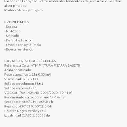
Paredes de Ladriyeso u otros materiales tendentes a dejar marcas o manchas
al ser pintados
Madera Maciza y Chapada
PROPIEDADES
- Dureza
- No tóxico
- Satinado
- De fácil aplicación
- Lavable con agua limpia
- Buena resistencia
CARACTERÍSTICAS TÉCNICAS
Referencia Color HTM PINTURA PIZARRA BASE TR
Acabado Satinado
Peso específico 1,13± 0,05 kg/l
Viscosidad 32 +/- 2 PO
Sólidos en volumen 38± 1
Sólidos en peso 47± 1
VOC Cat. i/BA 140/140 (2007/2010):79,41 g/l
Rendimiento aprox. por mano 12-14 m²/L
Secado tacto (20ºC HR: 60%): 1 h
Repintado (20ºC HR:60ºC): 5-6 h
Colores Negro, verde y azul
Lavabilidad CLASE 1; 50000 dp