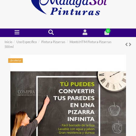
0
Inicio
Uso Específico
Pintura Pizarras
Montó HTM Pintura Pizarras
500ml
¡En oferta!