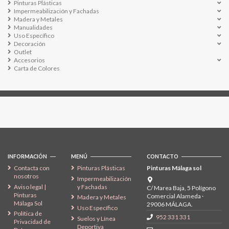
Pinturas Plásticas
Impermeabilización y Fachadas
Madera y Metales
Manualidades
Uso Específico
Decoración
Outlet
Accesorios
Carta de Colores
Síguenos
INFORMACIÓN
MENÚ
CONTACTO
Contacta con
Pinturas Plásticas
Pinturas Málaga sol
nosotros
Impermeabilización
Aviso legal |
y Fachadas
C/ Marea Baja, 5 Polígono
Pinturas
Comercial Alameda ·
Madera y Metales
Málaga Sol
29006 MÁLAGA.
Uso Específico
Política de
952 331 331
Suelos y Línea
Privacidad de
Deportiva