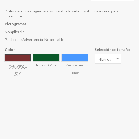
Pintura acrílica al agua para suelos de elevada resistencia al roce y a la
intemperie.
Pictogramas
No aplicable
Palabra de Advertencia: No aplicable
Color
Selección de tamaño
Montosport Verde
Montosport Azul
MONTOSPORT
Fronton
ROJO