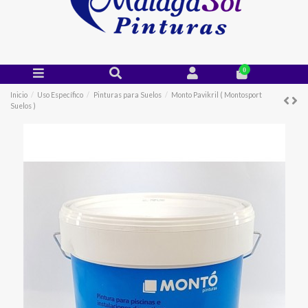
0
Inicio
Uso Específico
Pinturas para Suelos
Monto Pavikril ( Montosport
Suelos )