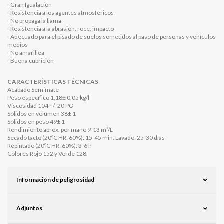
- Gran Igualación
- Resistencia a los agentes atmosféricos
- No propaga la llama
- Resistencia a la abrasión, roce, impacto
- Adecuado para el pisado de suelos sometidos al paso de personas y vehículos
medios
- No amarillea
- Buena cubrición
CARACTERÍSTICAS TÉCNICAS
Acabado Semimate
Peso específico 1,18± 0,05 kg/l
Viscosidad 104 +/- 20 PO
Sólidos en volumen 36± 1
Sólidos en peso 49± 1
Rendimiento aprox. por mano 9-13 m²/L
Secado tacto (20ºC HR: 60%): 15-45 min. Lavado: 25-30 días
Repintado (20ºC HR: 60%): 3-6 h
Colores Rojo 152 y Verde 128.
Información de peligrosidad
Adjuntos