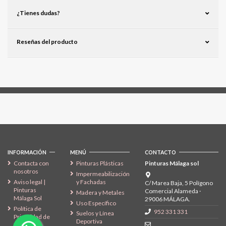
¿Tienes dudas?
Reseñas del producto
Síguenos
INFORMACIÓN
MENÚ
CONTACTO
Contacta con
Pinturas Plásticas
Pinturas Málaga sol
nosotros
Impermeabilización
Aviso legal |
y Fachadas
C/ Marea Baja, 5 Polígono
Pinturas
Comercial Alameda ·
Madera y Metales
Málaga Sol
29006 MÁLAGA.
Uso Específico
Política de
952 331 331
Suelos y Línea
Privacidad de
Deportiva
Datos