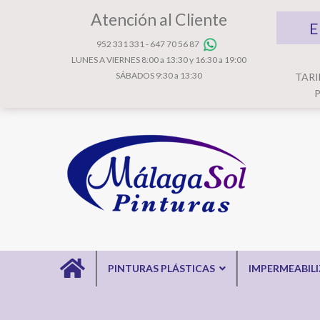
Atención al Cliente
E
952 331 331
-
647 70 56 87
LUNES A VIERNES 8:00 a 13:30 y 16:30 a 19:00
SÁBADOS 9:30 a 13:30
TARI
P
PINTURAS PLÁSTICAS
IMPERMEABIL