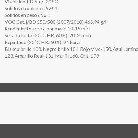
Viscosidad 135 +/- 30 SG
Sólidos en volumen 52± 1
Sólidos en peso 69± 1
VOC Cat. j/BD 550/500 (2007/2010):466,94 g/l
Rendimiento aprox. por mano 10-15 m²/L
Secado tacto (20ºC HR: 60%): 20-30 min
Repintado (20ºC HR: 60%): 24 horas
Blanco brillo 100, Negro brillo 101, Rojo Vivo-150, Azul Lumin
123, Amarillo Real-131, Marfil 160, Gris-179
Síguenos