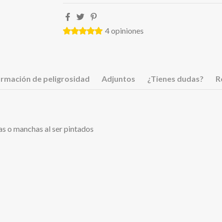
4
opiniones
ormación de peligrosidad
Adjuntos
¿Tienes dudas?
R
as o manchas al ser pintados