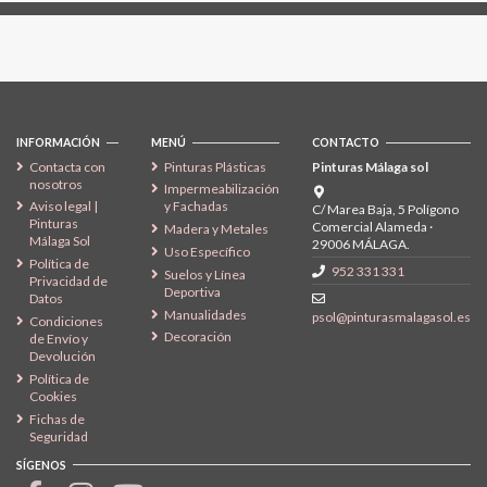
Síguenos
INFORMACIÓN
MENÚ
CONTACTO
Contacta con
Pinturas Plásticas
Pinturas Málaga sol
nosotros
Impermeabilización
Aviso legal |
y Fachadas
C/ Marea Baja, 5 Polígono
Pinturas
Comercial Alameda ·
Madera y Metales
Málaga Sol
29006 MÁLAGA.
Uso Específico
Política de
952 331 331
Suelos y Línea
Privacidad de
Deportiva
Datos
Manualidades
psol@pinturasmalagasol.es
Condiciones
Decoración
de Envío y
Devolución
Política de
Cookies
Fichas de
Seguridad
SÍGENOS