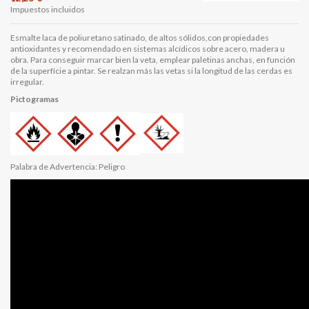
Impuestos incluidos
Esmalte laca de poliuretano satinado, de altos sólidos,con propiedades
antioxidantes y recomendado en sistemas alcídicos sobre acero, madera u
obra. Para conseguir marcar bien la veta, emplear paletinas anchas, en función
de la superfície a pintar. Se realzan más las vetas si la longitud de las cerdas es
irregular.
Pictogramas
Palabra de Advertencia: Peligro