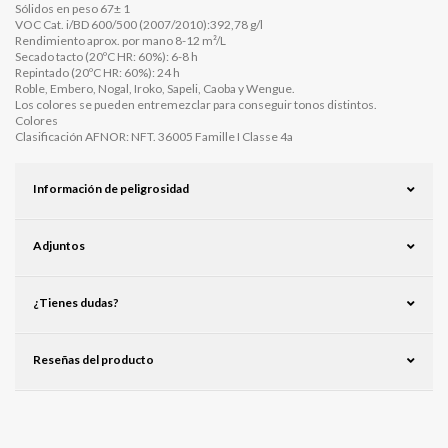
Sólidos en peso 67± 1
VOC Cat. i/BD 600/500 (2007/2010):392,78 g/l
Rendimiento aprox. por mano 8-12 m²/L
Secado tacto (20ºC HR: 60%): 6-8 h
Repintado (20ºC HR: 60%): 24 h
Roble, Embero, Nogal, Iroko, Sapeli, Caoba y Wengue.
Los colores se pueden entremezclar para conseguir tonos distintos.
Colores
Clasificación AFNOR: NFT. 36005 Famille I Classe 4a
Información de peligrosidad
Adjuntos
¿Tienes dudas?
Reseñas del producto