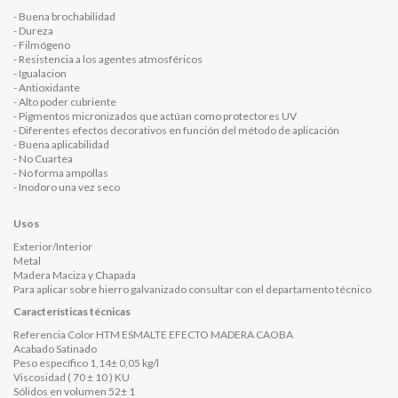
- Buena brochabilidad
- Dureza
- Filmógeno
- Resistencia a los agentes atmosféricos
- Igualacion
- Antioxidante
- Alto poder cubriente
- Pigmentos micronizados que actúan como protectores UV
- Diferentes efectos decorativos en función del método de aplicación
- Buena aplicabilidad
- No Cuartea
- No forma ampollas
- Inodoro una vez seco
Usos
Exterior/Interior
Metal
Madera Maciza y Chapada
Para aplicar sobre hierro galvanizado consultar con el departamento técnico
Características técnicas
Referencia Color HTM ESMALTE EFECTO MADERA CAOBA
Acabado Satinado
Peso específico 1,14± 0,05 kg/l
Viscosidad ( 70 ± 10 ) KU
Sólidos en volumen 52± 1