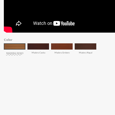
Color
Madera Caoba
Madera Embero
Madera Nogal
MADERA IROKO