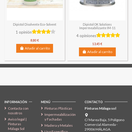
Dipistol Disolvente Eco-Solvent
Dipistol OK Solutions
Impermeabilizante IM-11
1 opinión
4 opiniones
8,80 €
13,45 €
Añadir al carrito
Añadir al carrito
Síguenos
INFORMACIÓN
MENÚ
CONTACTO
Contacta con
Pinturas Plásticas
Pinturas Málaga sol
nosotros
Impermeabilización
Aviso legal |
y Fachadas
C/ Marea Baja, 5 Polígono
Pinturas
Comercial Alameda ·
Madera y Metales
Málaga Sol
29006 MÁLAGA.
Uso Específico