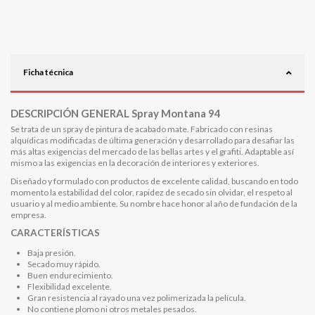
Ficha técnica
DESCRIPCIÓN GENERAL Spray Montana 94
Se trata de un spray de pintura de acabado mate. Fabricado con resinas
alquídicas modificadas de última generación y desarrollado para desafiar las
más altas exigencias del mercado de las bellas artes y el grafiti. Adaptable así
mismo a las exigencias en la decoración de interiores y exteriores.
Diseñado y formulado con productos de excelente calidad, buscando en todo
momento la estabilidad del color, rapidez de secado sin olvidar, el respeto al
usuario y al medio ambiente. Su nombre hace honor al año de fundación de la
empresa.
CARACTERÍSTICAS
Baja presión.
Secado muy rápido.
Buen endurecimiento.
Flexibilidad excelente.
Gran resistencia al rayado una vez polimerizada la película.
No contiene plomo ni otros metales pesados.