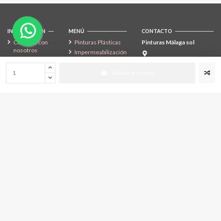
INFORMACIÓN
MENÚ
CONTACTO
Contacta con
Pinturas Plásticas
Pinturas Málaga sol
nosotros
Impermeabilización
Aviso legal |
y Fachadas
C/ Marea Baja, 5 Polígono
Pinturas
Comercial Alameda ·
Madera y Metales
Añadir al carrito
Málaga Sol
29006 MÁLAGA.
Uso Específico
Política de
952 331 331
Suelos y Línea
Privacidad de
Deportiva
Datos
Manualidades
psol@pinturasmalagasol.es
Condiciones
Decoración
de Envío y
Devolución
Política de
Cookies
Fichas de
Seguridad
SÍGENOS