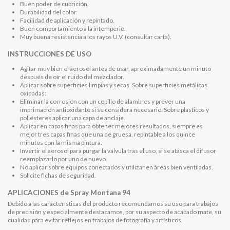
Buen poder de cubrición.
Durabilidad del color.
Facilidad de aplicación y repintado.
Buen comportamiento a la intemperie.
Muy buena resistencia a los rayos U.V. (consultar carta).
INSTRUCCIONES DE USO
Agitar muy bien el aerosol antes de usar, aproximadamente un minuto
después de oír el ruido del mezclador.
Aplicar sobre superficies limpias y secas. Sobre superficies metálicas
oxidadas:
Eliminar la corrosión con un cepillo de alambres y prever una
imprimación antioxidante si se considera necesario. Sobre plásticos y
poliésteres aplicar una capa de anclaje.
Aplicar en capas finas para obtener mejores resultados, siempre es
mejor tres capas finas que una de gruesa, repintable a los quince
minutos con la misma pintura.
Invertir el aerosol para purgar la válvula tras el uso, si se atasca el difusor
reemplazarlo por uno de nuevo.
No aplicar sobre equipos conectados y utilizar en áreas bien ventiladas.
Solicite fichas de seguridad.
APLICACIONES de Spray Montana 94
Debido a las características del producto recomendamos su uso para trabajos
de precisión y especialmente destacamos, por su aspecto de acabado mate, su
cualidad para evitar reflejos en trabajos de fotografía y artísticos.