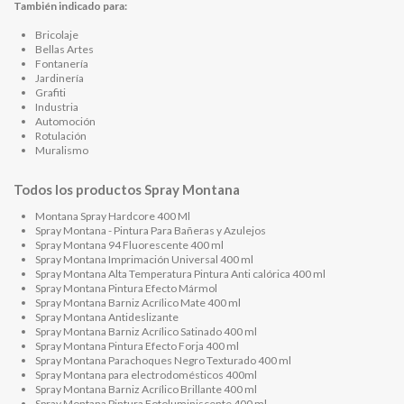
También indicado para:
Bricolaje
Bellas Artes
Fontanería
Jardinería
Grafiti
Industria
Automoción
Rotulación
Muralismo
Todos los productos
Spray Montana
Montana Spray Hardcore 400 Ml
Spray Montana - Pintura Para Bañeras y Azulejos
Spray Montana 94 Fluorescente 400 ml
Spray Montana Imprimación Universal 400 ml
Spray Montana Alta Temperatura Pintura Anti calórica 400 ml
Spray Montana Pintura Efecto Mármol
Spray Montana Barniz Acrílico Mate 400 ml
Spray Montana Antideslizante
Spray Montana Barniz Acrílico Satinado 400 ml
Spray Montana Pintura Efecto Forja 400 ml
Spray Montana Parachoques Negro Texturado 400 ml
Spray Montana para electrodomésticos 400ml
Spray Montana Barniz Acrílico Brillante 400 ml
Spray Montana Pintura Fotoluminiscente 400 ml