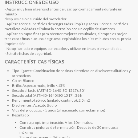
INSTRUCCIONES DE USO
- Agitar muy bien el aerosol antes de usar, aproximadamente durante un
minuto
después de oír el ruido del mezclador.
- Aplicar sobre superficies desengrasadas limpias y secas. Sobre superficies
metálicas oxidadas eliminar la corrosión con un cepillo de alambres.
- Aplicar en capas finas para obtener mejores resultados, siempre es mejor
tres capas finas que una de gruesa, repintable a los diez minutos con su propia
imprimación.
- No aplicar sobre equipos conectados y utilizar en áreas bien ventiladas.
- Solicite fichas de seguridad.
CARACTERÍSTICAS FÍSICAS
Tipo Ligante: Combinación de resinas sintéticas en disolvente alifáticos y
aromáticos
Color: Blanco
Brillo: Aspecto mate, brillo <15%
Secado al tacto (ASTM D-1640 ISO 1517): 30’
Secado total (ASTM D-1640 ISO 1517): 36 h
Rendimiento teórico (pintado continuo): 2,5 m2
Disolventes: Acetato Butilo
Vida del producto: < 5 años (almacenado correctamente)
Repintado:
Con su propia imprimación: A los 10 minutos.
Con otras pinturas de terminación: Después de 30 minutos a
máximo
2h o ya bien esperar 36 h o más.