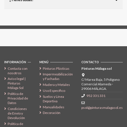
Síguenos
INFORMACIÓN
MENÚ
CONTACTO
Contacta con
Pinturas Plásticas
Pinturas Málaga sol
nosotros
Impermeabilización
Aviso legal |
y Fachadas
C/ Marea Baja, 5 Polígono
Pinturas
Comercial Alameda ·
Madera y Metales
Málaga Sol
29006 MÁLAGA.
Uso Específico
Política de
952 331 331
Suelos y Línea
Privacidad de
Deportiva
Datos
Manualidades
psol@pinturasmalagasol.es
Condiciones
Decoración
de Envío y
Devolución
Política de