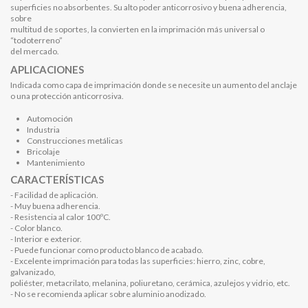
superficies no absorbentes. Su alto poder anticorrosivo y buena adherencia,
sobre
multitud de soportes, la convierten en la imprimación más universal o
“todoterreno”
del mercado.
APLICACIONES
Indicada como capa de imprimación donde se necesite un aumento del anclaje
o una protección anticorrosiva.
Automoción
Industria
Construcciones metálicas
Bricolaje
Mantenimiento
CARACTERÍSTICAS
- Facilidad de aplicación.
- Muy buena adherencia.
- Resistencia al calor 100ºC.
- Color blanco.
- Interior e exterior.
- Puede funcionar como producto blanco de acabado.
- Excelente imprimación para todas las superficies: hierro, zinc, cobre,
galvanizado,
poliéster, metacrilato, melanina, poliuretano, cerámica, azulejos y vidrio, etc.
- No se recomienda aplicar sobre aluminio anodizado.