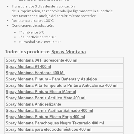
Transcurridos 3 días desde la aplicación
de la imprimación, se recomienda lijar ligeramente la superficie,
para favorecer el anclaje del recubrimiento posterior.
Resistencia al calor: 100ºC
Condiciones de aplicación:
Tª ambiente 8ºC
Tª superficie de 5º-50 C
Humedad Máx. 85% R.H.P
Todos los productos
Spray Montana
Spray Montana 94 Fluorescente 400 ml
Spray Montana 94 400ml
Spray Montana Hardcore 400 Ml
Spray Montana Pintura - Para Bañeras y Azulejos
Spray Montana Alta Temperatura Pintura Anticalorica 400 ml
Spray Montana Pintura Efecto Mármol
Spray Montana Barniz Acrílico Mate 400 ml
Spray Montana Antideslizante
Spray Montana Barniz Acrílico Satinado 400 ml
Spray Montana Pintura Efecto Forja 400 ml
Spray Montana Parachoques Negro Texturado 400 ml
Spray Montana para electrodomésticos 400 ml