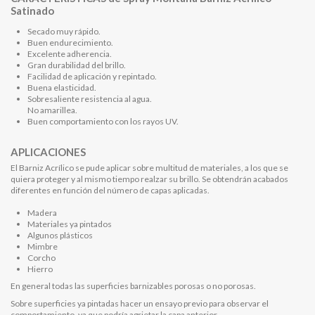
Satinado
Secado muy rápido.
Buen endurecimiento.
Excelente adherencia.
Gran durabilidad del brillo.
Facilidad de aplicación y repintado.
Buena elasticidad.
Sobresaliente resistencia al agua.
No amarillea.
Buen comportamiento con los rayos UV.
APLICACIONES
El Barniz Acrílico se pude aplicar sobre multitud de materiales, a los que se
quiera proteger y al mismo tiempo realzar su brillo. Se obtendrán acabados
diferentes en función del número de capas aplicadas.
Madera
Materiales ya pintados
Algunos plásticos
Mimbre
Corcho
Hierro
En general todas las superficies barnizables porosas o no porosas.
Sobre superficies ya pintadas hacer un ensayo previo para observar el
comportamiento, ya que podría agrietar la capa anterior.