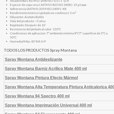
Secado total ( ASTM D-1640 ISO 1517 ): 12 h
Espesor de capa seca ( ASTM D-823 ISO 2808 ): 15 μ/capa
Adherencia (ASTM D-3359 ISO 2409 ): 4 B
Rendimiento teórico ( pintado en continuo ): 2 m²
Diluyente: Acetato Butilo
Vida del producto: >5 años
Repintado: Después de 10’
Resistencia del pintado al calor: 150ºC
Condiciones de aplicacion: Tº ambiente mínima 8ºCTº superficie de 5ºC a
50ªC
Humedad Máx. 85 % R.H.P
TODOS LOS PRODUCTOS
Spray Montana
Spray Montana Antideslizante
Spray Montana Barniz Acrílico Mate 400 ml
Spray Montana Pintura Efecto Mármol
Spray Montana Alta Temperatura Pintura Anticalorica 40
Spray Montana 94 Spectro 400 ml
Spray Montana Imprimación Universal 400 ml