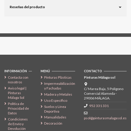
Reseñas del producto
Síguenos
INFORMACIÓN
MENÚ
CONTACTO
Contacta con
Pinturas Plásticas
Pinturas Málaga sol
nosotros
Impermeabilización
Aviso legal |
y Fachadas
C/ Marea Baja, 5 Polígono
Pinturas
Comercial Alameda ·
Madera y Metales
Málaga Sol
29006 MÁLAGA.
Uso Específico
Política de
952 331 331
Suelos y Línea
Privacidad de
Deportiva
Datos
Manualidades
psol@pinturasmalagasol.es
Condiciones
Decoración
de Envío y
Devolución