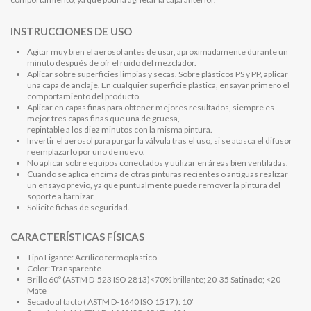
INSTRUCCIONES DE USO
Agitar muy bien el aerosol antes de usar, aproximadamente durante un
minuto después de oír el ruido del mezclador.
Aplicar sobre superficies limpias y secas. Sobre plásticos PS y PP, aplicar
una capa de anclaje. En cualquier superficie plástica, ensayar primero el
comportamiento del producto.
Aplicar en capas finas para obtener mejores resultados, siempre es
mejor tres capas finas que una de gruesa,
repintable a los diez minutos con la misma pintura.
Invertir el aerosol para purgar la válvula tras el uso, si se atasca el difusor
reemplazarlo por uno de nuevo.
No aplicar sobre equipos conectados y utilizar en áreas bien ventiladas.
Cuando se aplica encima de otras pinturas recientes o antiguas realizar
un ensayo previo, ya que puntualmente puede remover la pintura del
soporte a barnizar.
Solicite fichas de seguridad.
CARACTERÍSTICAS FÍSICAS
Tipo Ligante: Acrílico termoplástico
Color: Transparente
Brillo 60º (ASTM D-523 ISO 2813)<70% brillante; 20-35 Satinado; <20
Mate
Secado al tacto ( ASTM D-1640 ISO 1517 ): 10’